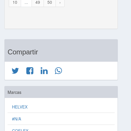
10
...
49
50
›
Compartir
Marcas
HELVEX
#N/A
COFLEX