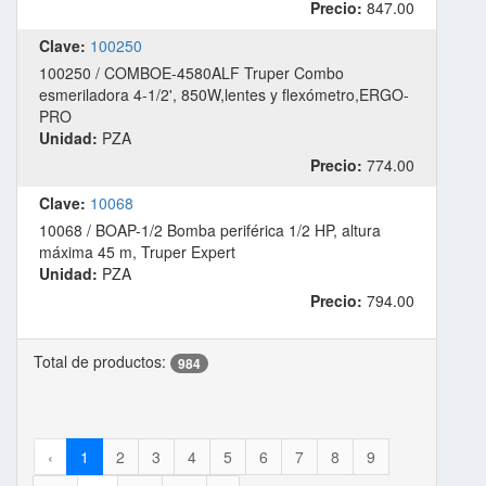
Precio:
847.00
Clave:
100250
100250 / COMBOE-4580ALF Truper Combo
esmeriladora 4-1/2', 850W,lentes y flexómetro,ERGO-
PRO
Unidad:
PZA
Precio:
774.00
Clave:
10068
10068 / BOAP-1/2 Bomba periférica 1/2 HP, altura
máxima 45 m, Truper Expert
Unidad:
PZA
Precio:
794.00
Total de productos:
984
‹
1
2
3
4
5
6
7
8
9