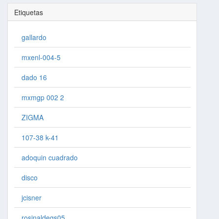
Etiquetas
gallardo
mxenl-004-5
dado 16
mxmgp 002 2
ZIGMA
107-38 k-41
adoquin cuadrado
disco
jcisner
rosinaldegs05