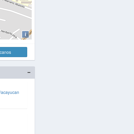
i
rcanos
m/acayucan