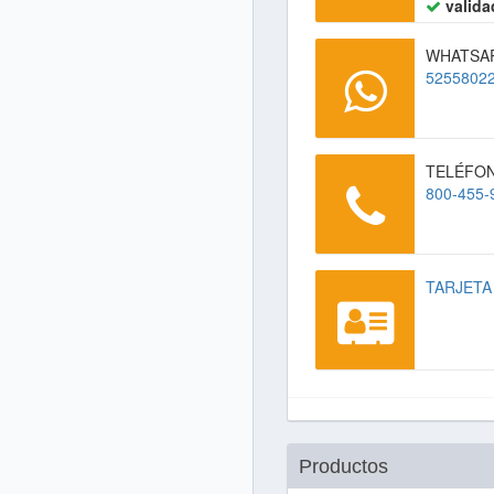
valida
WHATSA
5255802
TELÉFO
800-455-
TARJETA
Productos