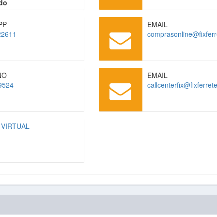
do
PP
EMAIL
22611
comprasonline@fixferr
NO
EMAIL
9524
callcenterfix@fixferret
 VIRTUAL