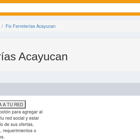
Fix Ferreterías Acayucan
erías Acayucan
 A TU RED
botón para agregar al
tu red social y estar
do de sus ofertas,
, requerimientos o
os.