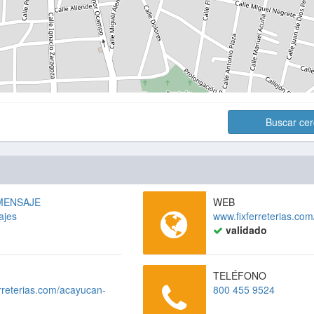
Buscar ce
MENSAJE
WEB
ajes
www.fixferreterias.co
validado
TELÉFONO
rreterias.com/acayucan-
800 455 9524