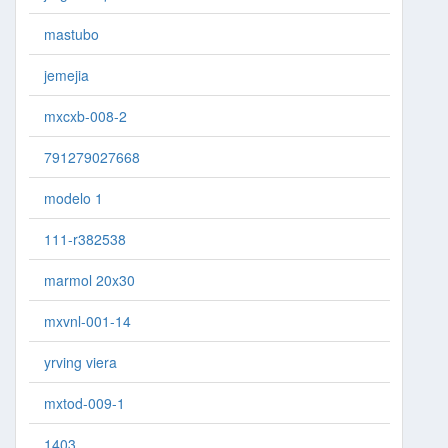
mastubo
jemejia
mxcxb-008-2
791279027668
modelo 1
111-r382538
marmol 20x30
mxvnl-001-14
yrving viera
mxtod-009-1
1403