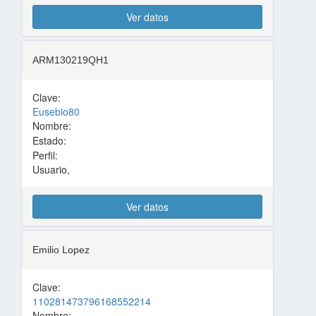
Ver datos
ARM130219QH1
Clave:
Eusebio80
Nombre:
Estado:
Perfil:
Usuario,
Ver datos
Emilio Lopez
Clave:
110281473796168552214
Nombre: