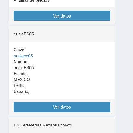
Analista de precios,
Ver datos
eusjgES05
Clave:
eusjges05
Nombre:
eusjgES05
Estado:
MÉXICO
Perfil:
Usuario,
Ver datos
Fix Ferreterías Nezahualcóyotl