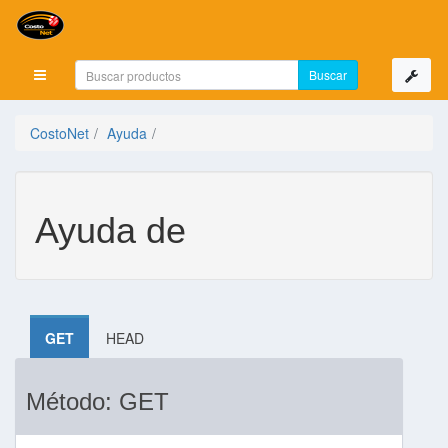
Mostrar menú
CostoNet
Ayuda
Ayuda de
GET
HEAD
Método:
GET