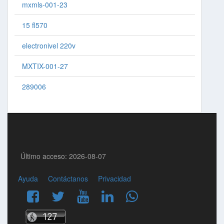
mxmls-001-23
15 fl570
electronivel 220v
MXTIX-001-27
289006
Último acceso: 2026-08-07
Ayuda
Contáctanos
Privacidad