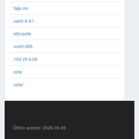
faja-mn
vahh-6-6 l
elizcsolis
mxtrt-005
103-25 k-29
ocla
color
Último acceso: 2026-08-09