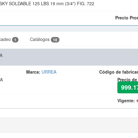
KY SOLDABLE 125 LBS 19 mm (3/4") FIG. 722
Precio Pro
cadeo
Catálogos
1
10
A
Marca:
URREA
Código de fabrica
ZA
Precio de
999.1
Vigente: