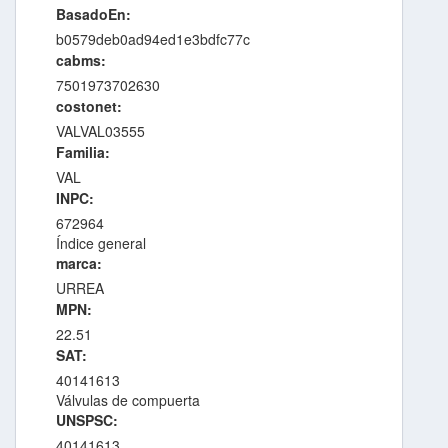
BasadoEn:
b0579deb0ad94ed1e3bdfc77c
cabms:
7501973702630
costonet:
VALVAL03555
Familia:
VAL
INPC:
672964
Índice general
marca:
URREA
MPN:
22.51
SAT:
40141613
Válvulas de compuerta
UNSPSC:
40141613