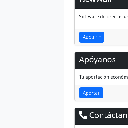
Software de precios un
Adquirir
Apóyanos
Tu aportación económi
Aportar
Contáctan