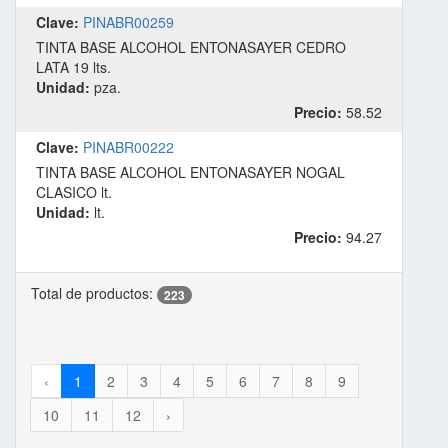
Clave:
PINABR00259
TINTA BASE ALCOHOL ENTONASAYER CEDRO
LATA 19 lts.
Unidad:
pza.
Precio:
58.52
Clave:
PINABR00222
TINTA BASE ALCOHOL ENTONASAYER NOGAL
CLASICO lt.
Unidad:
lt.
Precio:
94.27
Total de productos:
223
‹
1
2
3
4
5
6
7
8
9
10
11
12
›