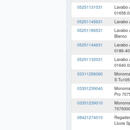
05251131031
Lavabo 
01658.0
05251145631
Lavabo 
05251186531
Lavabo 
Blanco
05251144631
Lavabo 
0186-40
05251132031
Lavabo 
01640.0
03311256060
Monoman
S Tu105
03351239040
Monoman
Pro 707
03351239010
Monoman
707500
08421274010
Regader
Lluvia 