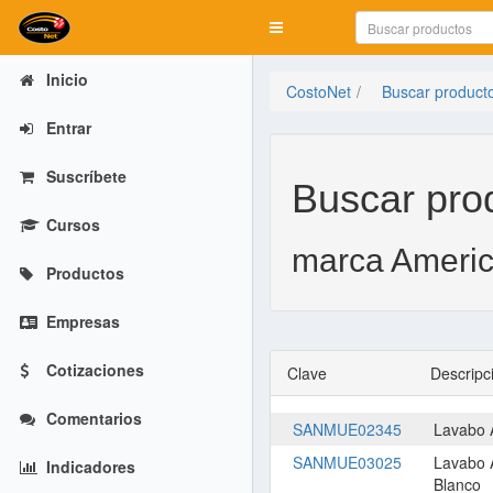
Mostrar menú
Inicio
CostoNet
Buscar product
Entrar
Suscríbete
Buscar pro
Cursos
marca Americ
Productos
Empresas
Cotizaciones
Clave
Descripc
Comentarios
SANMUE02345
Lavabo 
SANMUE03025
Lavabo 
Indicadores
Blanco