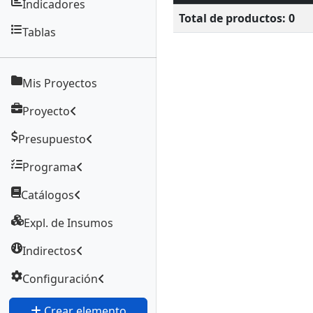
Indicadores
Total de productos:
0
Tablas
Mis Proyectos
Proyecto
Presupuesto
Programa
Catálogos
Expl. de Insumos
Indirectos
Configuración
Crear elemento