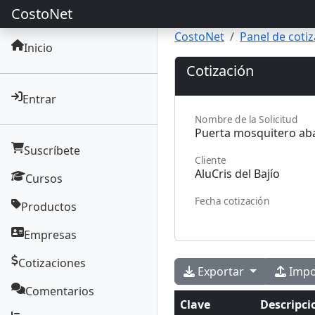
CostoNet
CostoNet
Panel de coti
Inicio
Cotización
Entrar
Nombre de la Solicitud
Suscríbete
Cliente
Cursos
Fecha cotización
Productos
Empresas
Cotizaciones
Exportar
Impo
Comentarios
Clave
Descripci