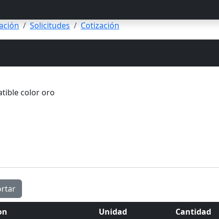
zación
Solicitudes
Cotización
rtar
on
Unidad
Cantidad