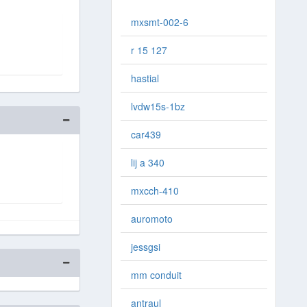
mxsmt-002-6
r 15 127
hastial
lvdw15s-1bz
car439
lij a 340
mxcch-410
auromoto
jessgsi
mm conduit
antraul