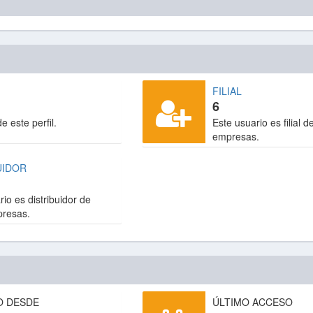
FILIAL
6
de este perfil.
Este usuario es filial d
empresas.
UIDOR
io es distribuidor de
presas.
O DESDE
ÚLTIMO ACCESO