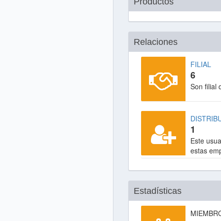
Productos
Relaciones
FILIAL
6
Son filial 
DISTRIB
1
Este usuar
estas em
Estadísticas
MIEMBR