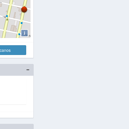
i
rcanos