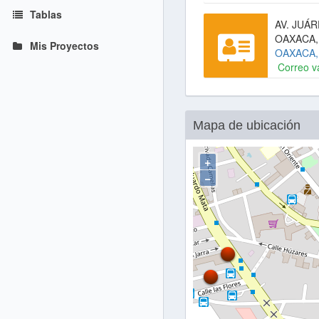
Tablas
AV. JUÁ
OAXACA,
Mis Proyectos
OAXACA
Correo v
Mapa de ubicación
+
−