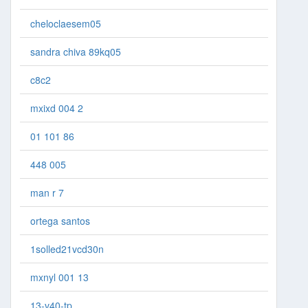
cheloclaesem05
sandra chiva 89kq05
c8c2
mxixd 004 2
01 101 86
448 005
man r 7
ortega santos
1solled21vcd30n
mxnyl 001 13
13-v40-tp