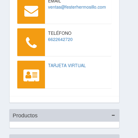
EMAIL
ventas@festerhermosillo.com
TELÉFONO
6622642720
TARJETA VIRTUAL
Productos