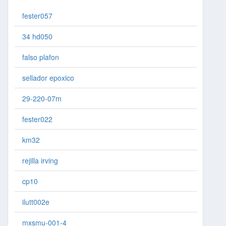
fester057
34 hd050
falso plafon
sellador epoxico
29-220-07m
fester022
km32
rejilla irving
cp10
ilutt002e
mxsmu-001-4