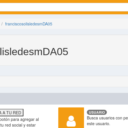
franciscosolisledesmDA05
olisledesmDA05
 A TU RED
USUARIO
Busca usuarios con perf
botón para agregar al
este usuario.
tu red social y estar