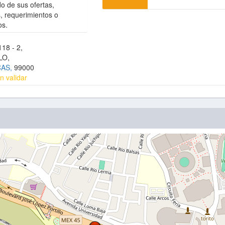
do de sus ofertas,
, requerimientos o
os.
18 - 2,
LO,
CAS,
99000
n validar