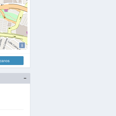
i
rcanos