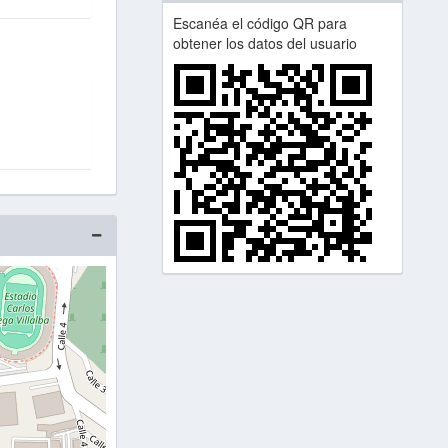
Escanéa el código QR para
obtener los datos del usuario