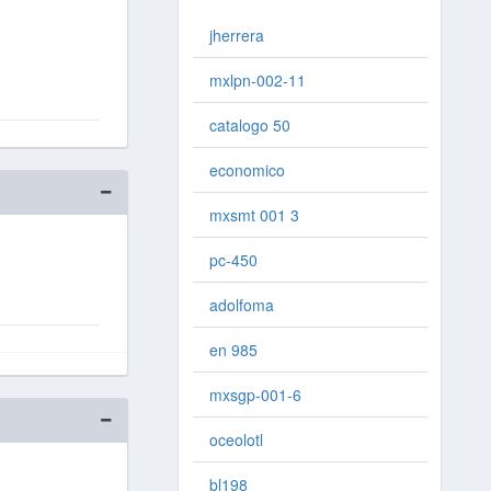
jherrera
mxlpn-002-11
catalogo 50
economico
mxsmt 001 3
pc-450
adolfoma
en 985
mxsgp-001-6
oceolotl
bl198