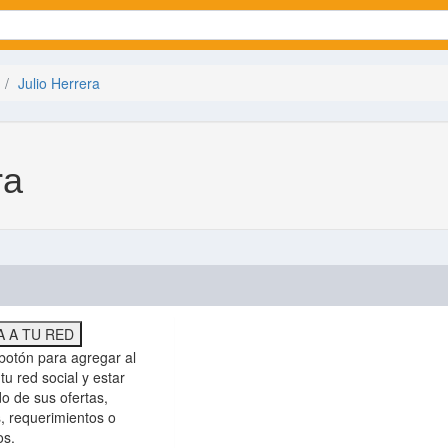
Julio Herrera
ra
 A TU RED
botón para agregar al
tu red social y estar
do de sus ofertas,
, requerimientos o
os.