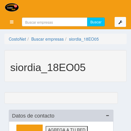
Mostrar menú
CostoNet
Buscar empresas
siordia_18EO05
siordia_18EO05
Datos de contacto
AGREGA A TU RED