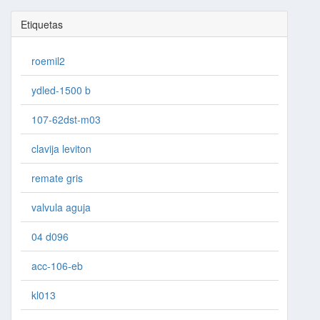
Etiquetas
roemil2
ydled-1500 b
107-62dst-m03
clavija leviton
remate gris
valvula aguja
04 d096
acc-106-eb
kl013