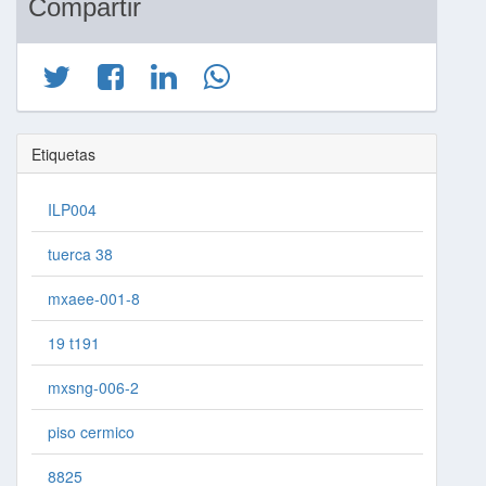
Compartir
Etiquetas
ILP004
tuerca 38
mxaee-001-8
19 t191
mxsng-006-2
piso cermico
8825