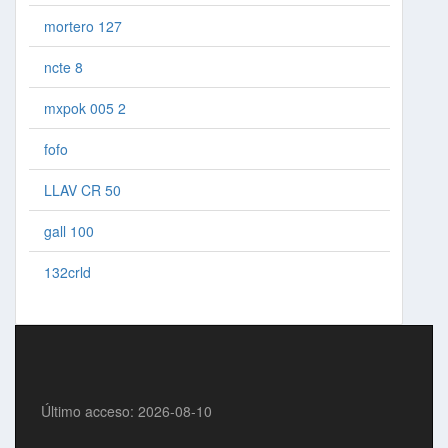
mortero 127
ncte 8
mxpok 005 2
fofo
LLAV CR 50
gall 100
132crld
Último acceso: 2026-08-10