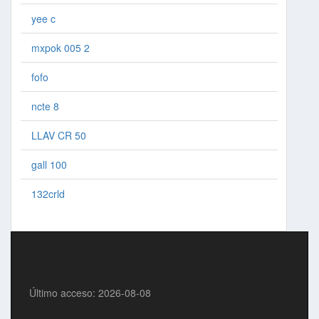
yee c
mxpok 005 2
fofo
ncte 8
LLAV CR 50
gall 100
132crld
Último acceso: 2026-08-08