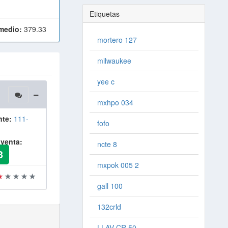
Etiquetas
medio:
379.33
mortero 127
milwaukee
yee c
mxhpo 034
nte:
111-
fofo
 venta:
ncte 8
3
mxpok 005 2
gall 100
132crld
LLAV CR 50