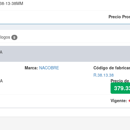
38-13-38MM
Precio Pro
álogos
9
A
Marca:
NACOBRE
Código de fabrica
R.38.13.38
ZA
Precio de
379.3
Vigente: