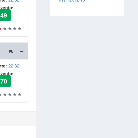
 venta:
.49
nte:
22.32
 venta:
.70