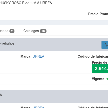
HUSKY ROSC F.22.32MM URREA
Precio Prom
cadeo
Catálogos
2
10
errebaños
Marca:
URREA
Código de fabrica
Precio de
2,914
Vigente:
A
Marca:
URREA
Código de fabrica