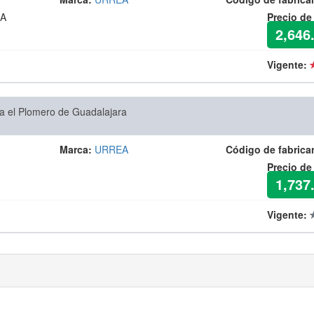
ZA
Precio de
2,646
Vigente:
a el Plomero de Guadalajara
Marca:
URREA
Código de fabrica
Precio de
1,737
Vigente: