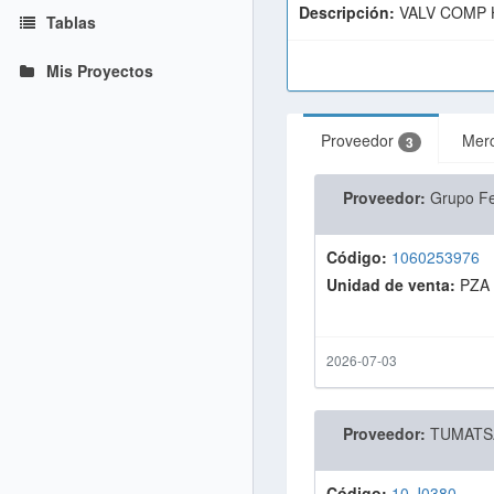
Descripción:
VALV COMP 
Tablas
Mis Proyectos
Proveedor
Mer
3
Proveedor:
Grupo F
Código:
1060253976
Unidad de venta:
PZA
2026-07-03
Proveedor:
TUMATS
Código:
10 J0380