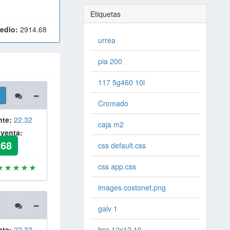
Etiquetas
edio:
2914.68
urrea
pia 200
117 5g460 10l
Cromado
nte:
22.32
caja m2
 venta:
.68
css default.css
css app.css
images costonet.png
galv 1
hss 12x12 10
nte:
22.32