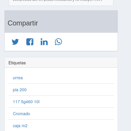
Compartir
Etiquetas
urrea
pia 200
117 5g460 10l
Cromado
caja m2