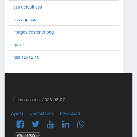
css default.css
css app.css
images costonet.png
galv 1
hss 12x12 10
Último acceso: 2026-08-07
Ayuda
Contáctanos
Privacidad