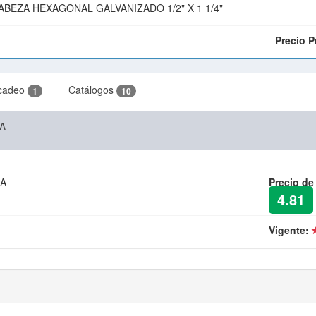
ABEZA HEXAGONAL GALVANIZADO 1/2" X 1 1/4"
Precio 
cadeo
Catálogos
1
10
A
ZA
Precio de
4.81
Vigente: