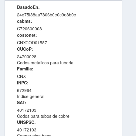
BasadoEn:
24e75f88aa7806b0e0c9e8b0c
cabms:
C720600008
costonet:
CNXCOD01587
CUCoP:
24700028
Codos metalicos para tuberia
Familia:
CNX
INPC:
672964
Índice general
SAT:
40172103
Codos para tubos de cobre
UNSPSC:
40172103
Copper pipe bend