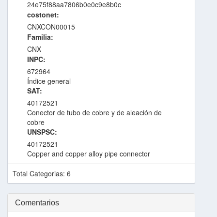
24e75f88aa7806b0e0c9e8b0c
costonet:
CNXCON00015
Familia:
CNX
INPC:
672964
Índice general
SAT:
40172521
Conector de tubo de cobre y de aleación de
cobre
UNSPSC:
40172521
Copper and copper alloy pipe connector
Total Categorias: 6
Comentarios