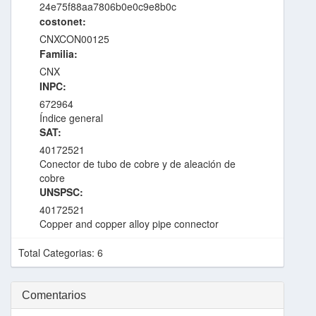
24e75f88aa7806b0e0c9e8b0c
costonet:
CNXCON00125
Familia:
CNX
INPC:
672964
Índice general
SAT:
40172521
Conector de tubo de cobre y de aleación de
cobre
UNSPSC:
40172521
Copper and copper alloy pipe connector
Total Categorias: 6
Comentarios