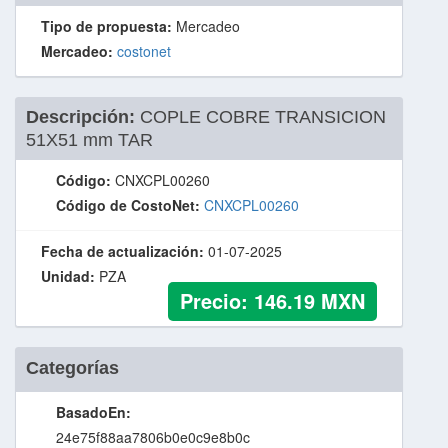
Tipo de propuesta:
Mercadeo
Mercadeo:
costonet
Descripción:
COPLE COBRE TRANSICION
51X51 mm TAR
Código:
CNXCPL00260
Código de CostoNet:
CNXCPL00260
Fecha de actualización:
01-07-2025
Unidad:
PZA
Precio:
146.19
MXN
Categorías
BasadoEn:
24e75f88aa7806b0e0c9e8b0c