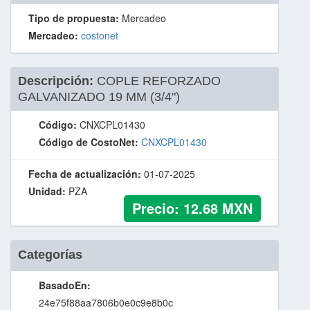
Tipo de propuesta:
Mercadeo
Mercadeo:
costonet
Descripción:
COPLE REFORZADO
GALVANIZADO 19 MM (3/4")
Código:
CNXCPL01430
Código de CostoNet:
CNXCPL01430
Fecha de actualización:
01-07-2025
Unidad:
PZA
Precio:
12.68
MXN
Categorías
BasadoEn:
24e75f88aa7806b0e0c9e8b0c