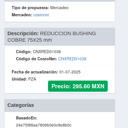
Tipo de propuesta:
Mercadeo
Mercadeo:
costonet
Descripción:
REDUCCION BUSHING
COBRE 75X25 mm
Código:
CNXRED01038
Código de CostoNet:
CNXRED01038
Fecha de actualización:
01-07-2025
Unidad:
PZA
Precio:
295.60
MXN
Categorías
BasadoEn:
24e75f88aa7806b0e0c9e8b0c