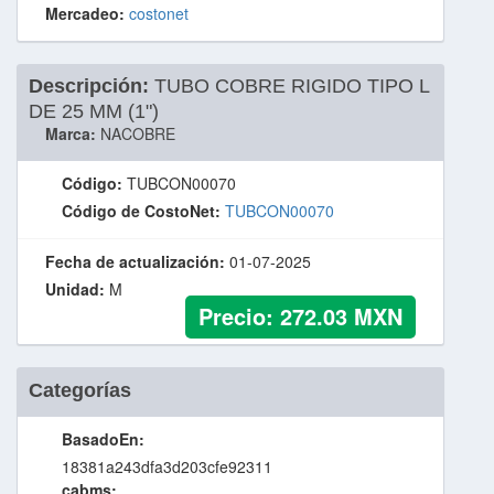
Mercadeo:
costonet
Descripción:
TUBO COBRE RIGIDO TIPO L
DE 25 MM (1")
Marca:
NACOBRE
Código:
TUBCON00070
Código de CostoNet:
TUBCON00070
Fecha de actualización:
01-07-2025
Unidad:
M
Precio:
272.03
MXN
Categorías
BasadoEn:
18381a243dfa3d203cfe92311
cabms: