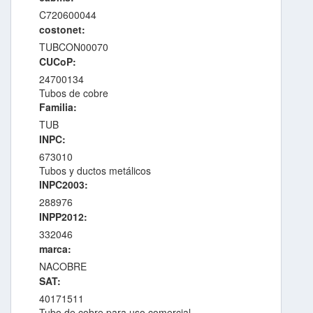
C720600044
costonet:
TUBCON00070
CUCoP:
24700134
Tubos de cobre
Familia:
TUB
INPC:
673010
Tubos y ductos metálicos
INPC2003:
288976
INPP2012:
332046
marca:
NACOBRE
SAT:
40171511
Tubo de cobre para uso comercial