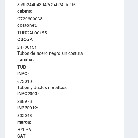
8c9b244b43d42c24b24fdd1f6
cabms:
C720600038
costonet:
TUBGAL00155
CUCoP:
24700131
Tubos de acero negro sin costura
Familia:
TUB
INPC:
673010
Tubos y ductos metálicos
INPC2003:
288976
INPP2012:
332046
marca:
HYLSA
SAT: