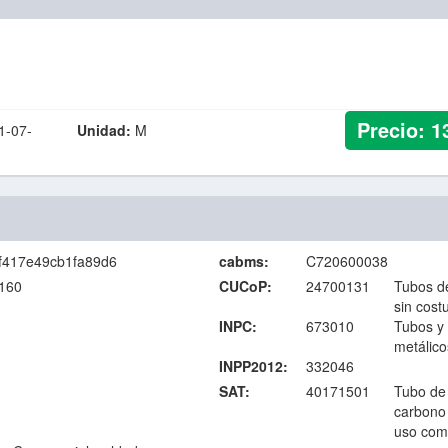
Precio:
1
1-07-
Unidad:
M
f417e49cb1fa89d6
cabms:
C720600038
160
CUCoP:
24700131
Tubos d
sin cost
INPC:
673010
Tubos y
metálico
INPP2012:
332046
SAT:
40171501
Tubo de 
carbono
uso come