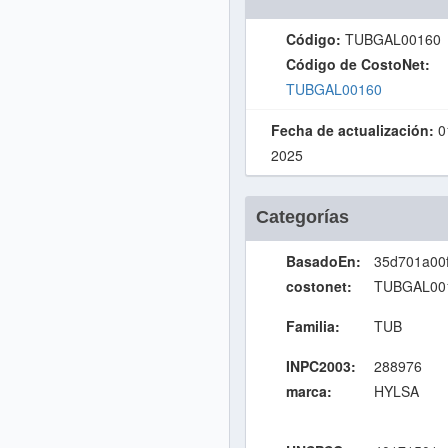
Código:
TUBGAL00160
Código de CostoNet:
TUBGAL00160
Fecha de actualización:
0
2025
Categorías
BasadoEn:
35d701a00
costonet:
TUBGAL00
Familia:
TUB
INPC2003:
288976
marca:
HYLSA