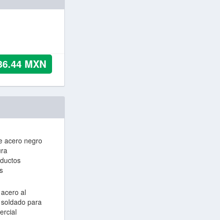
36.44
MXN
e acero negro
ura
 ductos
s
acero al
 soldado para
rcial