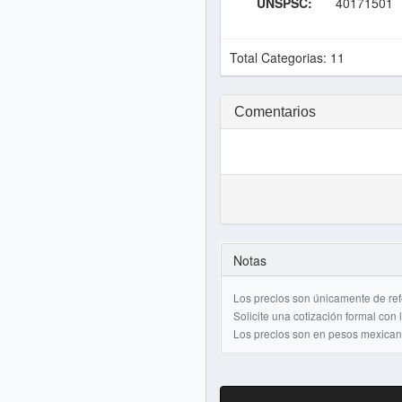
UNSPSC:
40171501
Total Categorias: 11
Comentarios
Notas
Los precios son únicamente de ref
Solicite una cotización formal con
Los precios son en pesos mexicano