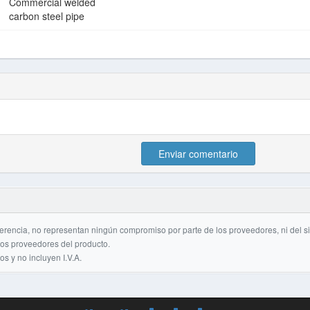
Commercial welded
carbon steel pipe
Enviar comentario
erencia, no representan ningún compromiso por parte de los proveedores, ni del si
 los proveedores del producto.
s y no incluyen I.V.A.