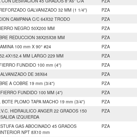
A CON DESVIACION 45 GRADOS 8"X6" C/A
PZA
REFORZADO GALVANIZADO 32 MM (1 1/4")
PZA
ION CAMPANA C/C 64X32 TRODO
PZA
FIERRO NEGRO 50X200 MM
PZA
BRE REDUCCION 38X25X38 MM
PZA
AMINA 100 mm X 90° #24
PZA
152.4X152.4 MM LARGO 229 MM
PZA
FIERRO FUNDIDO 100 mm (4")
PZA
GALVANIZADO DE 38X64
PZA
BRE A COBRE 19 mm (3/4")
PZA
 FIERRO FUNDIDO 100 MM (4")
PZA
 BOTE PLOMO TAPA MACHO 19 mm (3/4")
PZA
.V.C. HIDRAULICO ANGER 22 GRADOS 150
PZA
 SALIDA IZQUIERDA
STUFA GAS ABOCINADO 45 GRADOS
PZA
INTERIOR NPT 8X10 mm