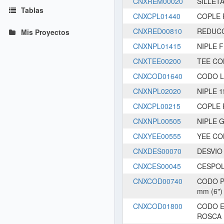
CNXREM00020
SILLET
Tablas
CNXCPL01440
COPLE 
CNXRED00810
REDUCC
Mis Proyectos
CNXNPL01415
NIPLE 
CNXTEE00200
TEE CO
CNXCOD01640
CODO L
CNXNPL02020
NIPLE 
CNXCPL00215
COPLE 
CNXNPL00505
NIPLE 
CNXYEE00555
YEE CO
CNXDES00070
DESVIO
CNXCES00045
CESPOL
CNXCOD00740
CODO P
mm (6")
CNXCOD01800
CODO E
ROSCA 