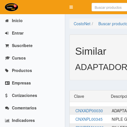
Mostrar menú
Inicio
CostoNet
Buscar product
Entrar
Suscríbete
Similar
Cursos
ADAPTADOR 
Productos
Empresas
Cotizaciones
Clave
Descripc
Comentarios
CNXADP00030
ADAPTA
CNXNPL00345
NIPLE 
Indicadores