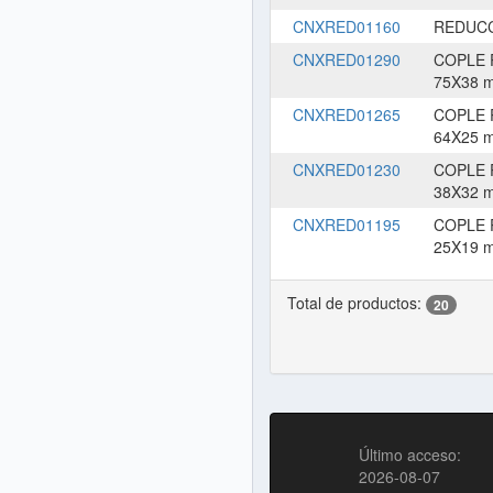
CNXRED01160
REDUCC
CNXRED01290
COPLE 
75X38 
CNXRED01265
COPLE 
64X25 
CNXRED01230
COPLE 
38X32 
CNXRED01195
COPLE 
25X19 
Total de productos:
20
Último acceso:
2026-08-07