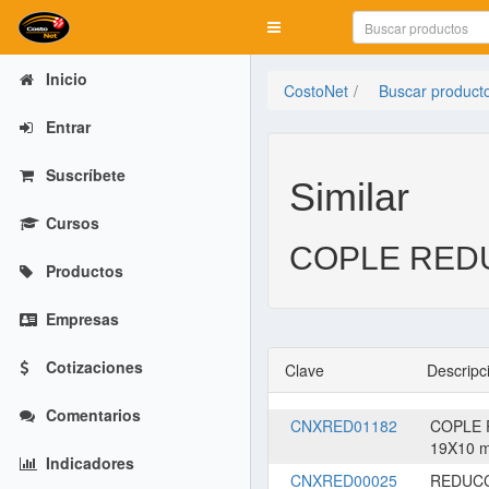
Mostrar menú
Inicio
CostoNet
Buscar product
Entrar
Suscríbete
Similar
Cursos
COPLE RED
Productos
Empresas
Cotizaciones
Clave
Descripc
Comentarios
CNXRED01182
COPLE 
19X10 
Indicadores
CNXRED00025
REDUCC