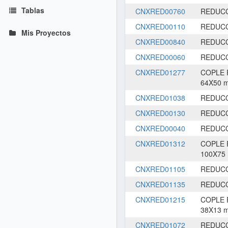
Tablas
CNXRED00760
REDUCC
CNXRED00110
REDUCC
Mis Proyectos
CNXRED00840
REDUCC
CNXRED00060
REDUCC
CNXRED01277
COPLE 
64X50 
CNXRED01038
REDUCC
CNXRED00130
REDUCC
CNXRED00040
REDUCC
CNXRED01312
COPLE 
100X75
CNXRED01105
REDUCC
CNXRED01135
REDUCC
CNXRED01215
COPLE 
38X13 
CNXRED01072
REDUCC