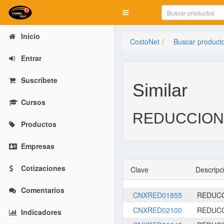
Mostrar menú
Inicio
CostoNet
Buscar product
Entrar
Suscríbete
Similar
Cursos
REDUCCION 
Productos
Empresas
Cotizaciones
Clave
Descripc
Comentarios
CNXRED01855
REDUCC
CNXRED02100
REDUCC
Indicadores