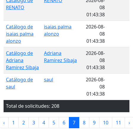
Catálogo de
RENATO
2026-08-
RENATO
08
01:43:38
Catálogo de
isaias palma
2026-08-
isaias palma
alonzo
08
alonzo
01:43:38
Catálogo de
Adriana
2026-08-
Adriana
Ramirez Sibaja
08
Ramirez Sibaja
01:43:38
Catálogo de
saul
2026-08-
saul
08
01:43:38
Total de solicitudes:
208
‹
1
2
3
4
5
6
7
8
9
10
11
›