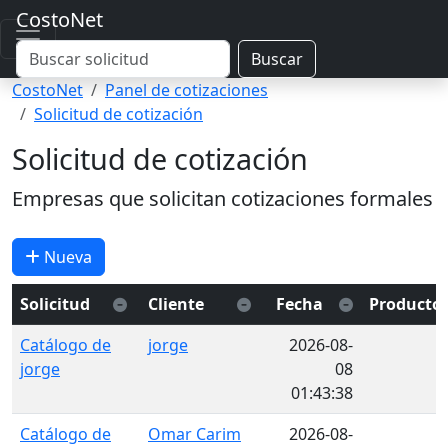
CostoNet
Buscar
CostoNet
Panel de cotizaciones
Solicitud de cotización
Solicitud de cotización
Empresas que solicitan cotizaciones formales
Nueva
Solicitud
Cliente
Fecha
Producto
Catálogo de
jorge
2026-08-
jorge
08
01:43:38
Catálogo de
Omar Carim
2026-08-