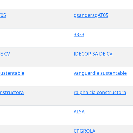
T05
gsandersgAT05
3333
DE CV
IDECOP SA DE CV
sustentable
vanguardia sustentable
onstructora
ralpha cia constructora
ALSA
CPGROLA