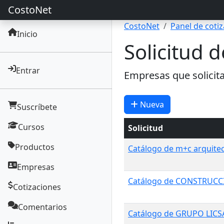
CostoNet
CostoNet
Panel de coti
Inicio
Solicitud d
Entrar
Empresas que solicit
Nueva
Suscríbete
Cursos
Solicitud
Productos
Catálogo de m+c arquite
Empresas
Catálogo de CONSTRUC
Cotizaciones
Comentarios
Catálogo de GRUPO LICS