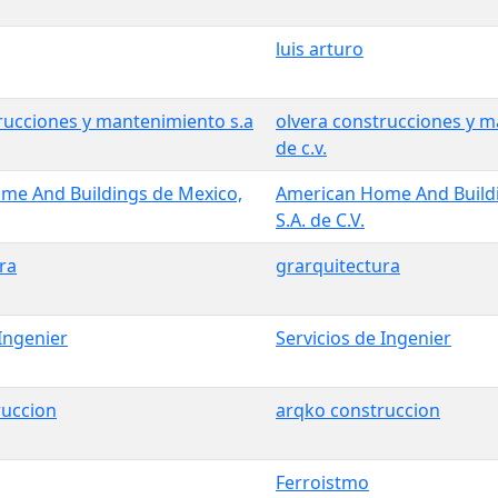
luis arturo
rucciones y mantenimiento s.a
olvera construcciones y m
de c.v.
me And Buildings de Mexico,
American Home And Buildi
S.A. de C.V.
ra
grarquitectura
Ingenier
Servicios de Ingenier
ruccion
arqko construccion
Ferroistmo