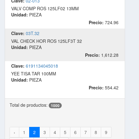
Clave:
02-013
VALV COMP ROS 125LF02 13MM
Unidad:
PIEZA
Precio:
724.96
Clave:
03T.32
VAL CHECK HOR ROS 125LF3T 32
Unidad:
PIEZA
Precio:
1,612.28
Clave:
6191134045018
YEE TISA TAR 100MM
Unidad:
PIEZA
Precio:
554.42
Total de productos:
1000
‹
1
2
3
4
5
6
7
8
9