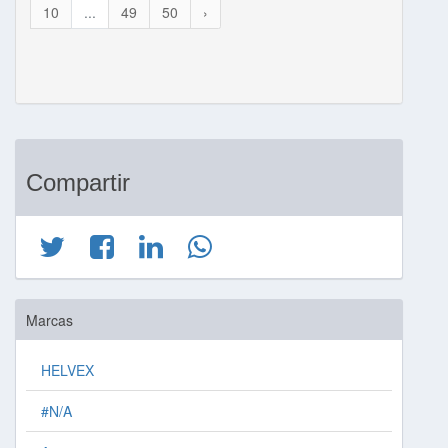
10
...
49
50
›
Compartir
Marcas
HELVEX
#N/A