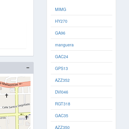
MIMG
HY270
GA96
manguera
GAC24
GPS13
AZZ352
DVI046
RGT318
GAC35
AZZ350