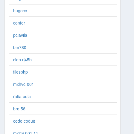
hugocc
confer
pciavila
bm780
cien rj45b
filesphp
mxhvc-001
rafia bola
bro 58
codo coduit
mxicv 001 11