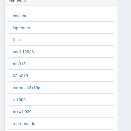
Etiquetas
cocume
ingemmh
jilslp
cor t 12926
mo015
02 b219
carmalat3x10c
e 1000
mxwil-020
a prueba de