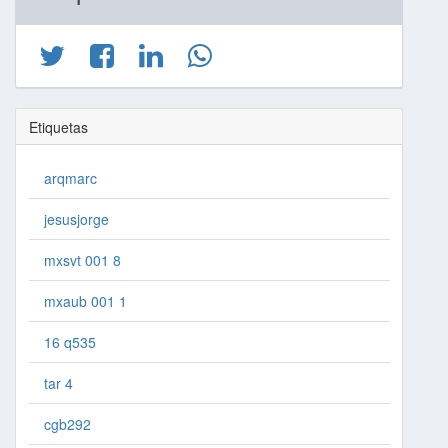
Etiquetas
arqmarc
jesusjorge
mxsvt 001 8
mxaub 001 1
16 q535
tar 4
cgb292