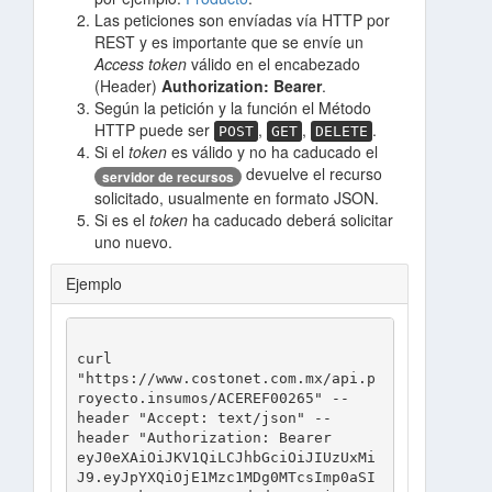
Las peticiones son envíadas vía HTTP por
REST y es importante que se envíe un
Access token
válido en el encabezado
(Header)
Authorization: Bearer
.
Según la petición y la función el Método
HTTP puede ser
,
,
.
POST
GET
DELETE
Si el
token
es válido y no ha caducado el
devuelve el recurso
servidor de recursos
solicitado, usualmente en formato JSON.
Si es el
token
ha caducado deberá solicitar
uno nuevo.
Ejemplo
curl 
"https://www.costonet.com.mx/api.p
royecto.insumos/ACEREF00265" --
header "Accept: text/json" --
header "Authorization: Bearer 
eyJ0eXAiOiJKV1QiLCJhbGciOiJIUzUxMi
J9.eyJpYXQiOjE1Mzc1MDg0MTcsImp0aSI