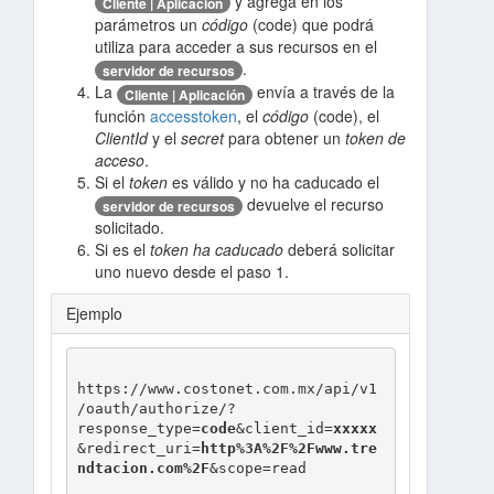
y agrega en los
Cliente | Aplicación
parámetros un
código
(code) que podrá
utiliza para acceder a sus recursos en el
.
servidor de recursos
La
envía a través de la
Cliente | Aplicación
función
accesstoken
, el
código
(code), el
ClientId
y el
secret
para obtener un
token de
acceso
.
Si el
token
es válido y no ha caducado el
devuelve el recurso
servidor de recursos
solicitado.
Si es el
token ha caducado
deberá solicitar
uno nuevo desde el paso 1.
Ejemplo
https://www.costonet.com.mx/api/v1
/oauth/authorize/?
response_type=
code
&client_id=
xxxxx
&redirect_uri=
http%3A%2F%2Fwww.tre
ndtacion.com%2F
&scope=read