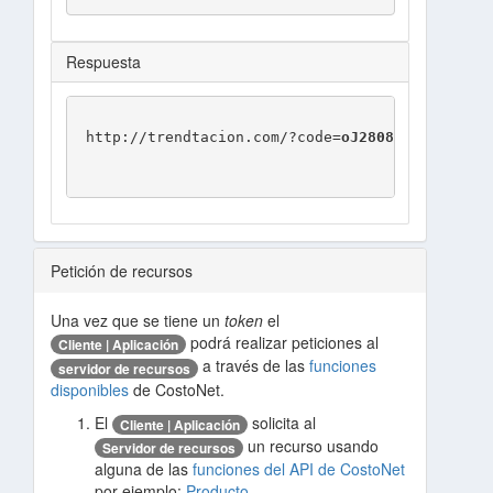
Respuesta
 http://trendtacion.com/?code=
oJ2808JQn1USgdn
Petición de recursos
Una vez que se tiene un
token
el
podrá realizar peticiones al
Cliente | Aplicación
a través de las
funciones
servidor de recursos
disponibles
de CostoNet.
El
solicita al
Cliente | Aplicación
un recurso usando
Servidor de recursos
alguna de las
funciones del API de CostoNet
por ejemplo:
Producto
.