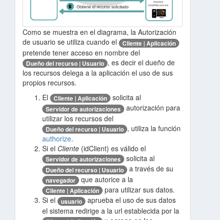
Como se muestra en el diagrama, la Autorización
de usuario se utiliza cuando el
Cliente | Aplicación
pretende tener acceso en nombre del
, es decir el dueño de
Dueño del recurso | Usuario
los recursos delega a la aplicación el uso de sus
propios recursos.
El
solicita al
Cliente | Aplicación
autorización para
Servidor de autorizaciones
utilizar los recursos del
, utiliza la función
Dueño del recurso | Usuario
authorize
.
Si el
Cliente
(idClient) es válido el
solicita al
Servidor de autorizaciones
a través de su
Dueño del recurso | Usuario
que autorice a la
navegador
para utilizar sus datos.
Cliente | Aplicación
Si el
aprueba el uso de sus datos
usuario
el sistema redirige a la url establecida por la