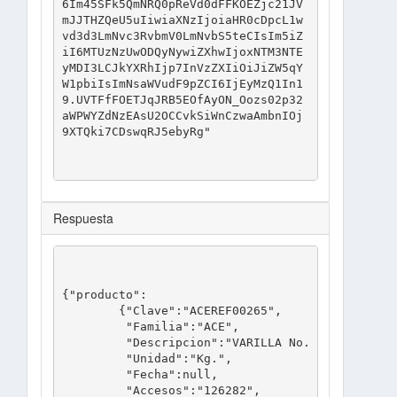
6Im45SFk5QmNRQ0pReVd0dFFKOEZjc21JV
mJJTHZQeU5uIiwiaXNzIjoiaHR0cDpcL1w
vd3d3LmNvc3RvbmV0LmNvbS5teCIsIm5iZ
iI6MTUzNzUwODQyNywiZXhwIjoxNTM3NTE
yMDI3LCJkYXRhIjp7InVzZXIiOiJiZW5qY
W1pbiIsImNsaWVudF9pZCI6IjEyMzQ1In1
9.UVTFfFOETJqJRB5EOfAyON_Oozs02p32
aWPWYZdNzEAsU2OCCvkSiWnCzwaAmbnIOj
9XTQki7CDswqRJ5ebyRg
Respuesta
{"producto":

	{"Clave":"ACEREF00265",

	 "Familia":"ACE",

	 "Descripcion":"VARILLA No. 3 (3\/8\")",

	 "Unidad":"Kg.",

	 "Fecha":null,

	 "Accesos":"126282",
