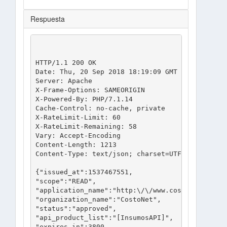
Respuesta
HTTP/1.1 200 OK

Date: Thu, 20 Sep 2018 18:19:09 GMT

Server: Apache

X-Frame-Options: SAMEORIGIN

X-Powered-By: PHP/7.1.14

Cache-Control: no-cache, private

X-RateLimit-Limit: 60

X-RateLimit-Remaining: 58

Vary: Accept-Encoding

Content-Length: 1213

Content-Type: text/json; charset=UTF-8

{"issued_at":1537467551,

"scope":"READ",

"application_name":"http:\/\/www.costonet.com.mx
"organization_name":"CostoNet",

"status":"approved",

"api_product_list":"[InsumosAPI]",

"expires_in":3800,
