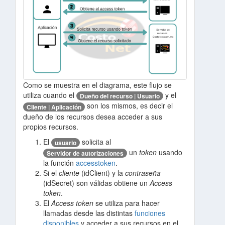
Como se muestra en el diagrama, este flujo se
utiliza cuando el
y el
Dueño del recurso | Usuario
son los mismos, es decir el
Cliente | Aplicación
dueño de los recursos desea acceder a sus
propios recursos.
El
solicita al
usuario
un
token
usando
Servidor de autorizaciones
la función
accesstoken
.
Si el
cliente
(idClient) y la
contraseña
(idSecret) son válidas obtiene un
Access
token
.
El
Access token
se utiliza para hacer
llamadas desde las distintas
funciones
disponibles
y acceder a sus recursos en el