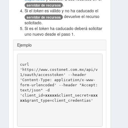
.
servidor de recursos
Si el
token
es válido y no ha caducado el
devuelve el recurso
servidor de recursos
solicitado.
Si es el
token
ha caducado deberá solicitar
uno nuevo desde el paso 1.
Ejemplo
curl 
'https://www.costonet.com.mx/api/v
1/oauth/accesstoken' --header 
'Content-Type: application/x-www-
form-urlencoded' --header "Accept: 
text/json" -d 
'client_id=
xxxxx
&client_secret=
xxx
xx
&grant_type=client_credentias'				