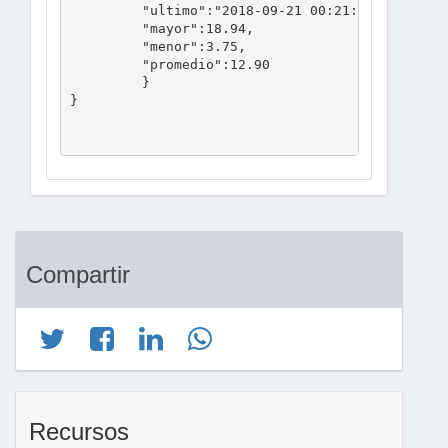
	 "ultimo":"2018-09-21 00:21:47",

	 "mayor":18.94,

	 "menor":3.75,

	 "promedio":12.90

	 }

}

Compartir
Recursos